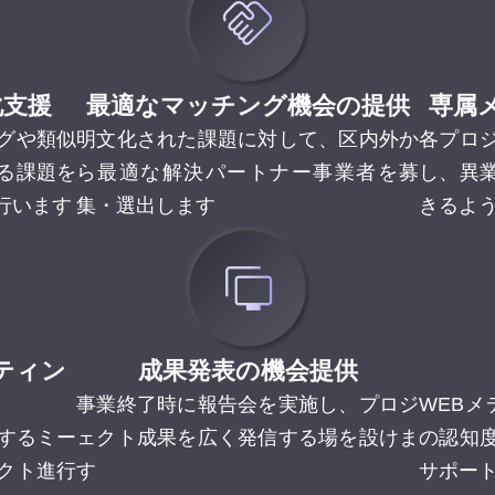
化支援
最適なマッチング機会の提供
専属
グや類似
明文化された課題に対して、区内外か
各プロ
る課題を
ら最適な解決パートナー事業者を募
し、異
行います
集・選出します
きるよ
ティン
成果発表の機会提供
事業終了時に報告会を実施し、プロジ
WEB
加するミー
ェクト成果を広く発信する場を設けま
の認知
クト進行
す
サポー